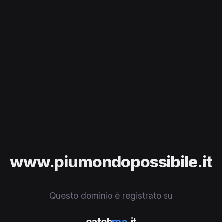
www.piumondopossibile.it
Questo dominio è registrato su
catch
me
.it