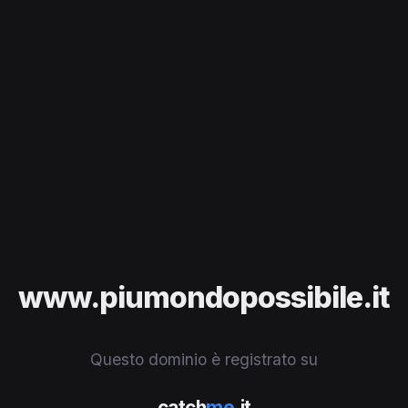
www.piumondopossibile.it
Questo dominio è registrato su
catch
me
.it